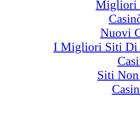
Migliori
Casin
Nuovi C
I Migliori Siti 
Casi
Siti No
Casin