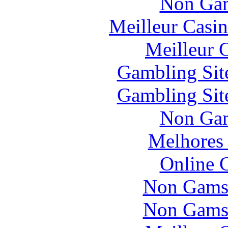
Non Gam
Meilleur Casi
Meilleur 
Gambling Sit
Gambling Sit
Non Gam
Melhores 
Online 
Non Gams
Non Gams