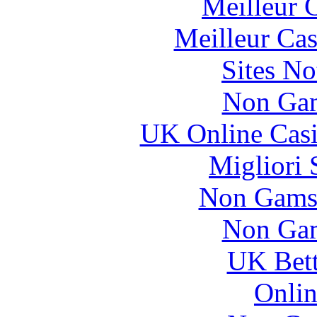
Meilleur 
Meilleur Cas
Sites N
Non Gam
UK Online Cas
Migliori 
Non Gams
Non Gam
UK Bett
Onlin