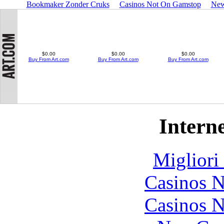
Bookmaker Zonder Cruks
Casinos Not On Gamstop
New
$0.00
$0.00
$0.00
Buy From Art.com
Buy From Art.com
Buy From Art.com
Interne
Migliori
Casinos 
Casinos 